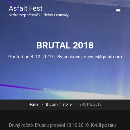
Asfalt Fest
Nízkorozpočtové Hudební Festivaly
BRUTAL 2018
Byline
Posted on
8. 12. 2019
|
By
punkevnijesvyne@gmail.com
Home
>
Brutální historie
>
BRUTAL 2018
Druhý ročník Brutalu proběhl 13.10.2018. Kvůli požáru